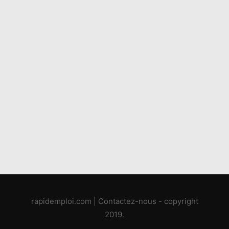
rapidemploi.com
|
Contactez-nous
- copyright
2019.